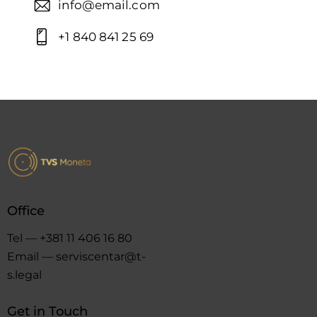
info@email.com
+1 840 841 25 69
Office
Tel — +381 11 406 16 80
Email — serviscentar@t-
s.legal
Get in Touch